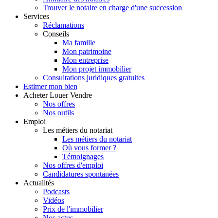
Trouver le notaire en charge d'une succession
Services
Réclamations
Conseils
Ma famille
Mon patrimoine
Mon entreprise
Mon projet immobilier
Consultations juridiques gratuites
Estimer
mon bien
Acheter
Louer
Vendre
Nos offres
Nos outils
Emploi
Les métiers du notariat
Les métiers du notariat
Où vous former ?
Témoignages
Nos offres d'emploi
Candidatures spontanées
Actualités
Podcasts
Vidéos
Prix de l'immobilier
Nos actus