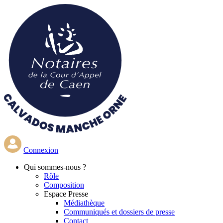
Aller
au
contenu
principal
Connexion
Qui
sommes-nous ?
Rôle
Composition
Espace Presse
Médiathèque
Communiqués et dossiers de presse
Contact