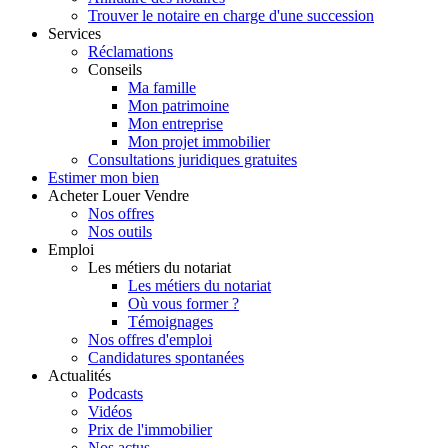
Trouver le notaire en charge d'une succession
Services
Réclamations
Conseils
Ma famille
Mon patrimoine
Mon entreprise
Mon projet immobilier
Consultations juridiques gratuites
Estimer
mon bien
Acheter
Louer
Vendre
Nos offres
Nos outils
Emploi
Les métiers du notariat
Les métiers du notariat
Où vous former ?
Témoignages
Nos offres d'emploi
Candidatures spontanées
Actualités
Podcasts
Vidéos
Prix de l'immobilier
Nos actus