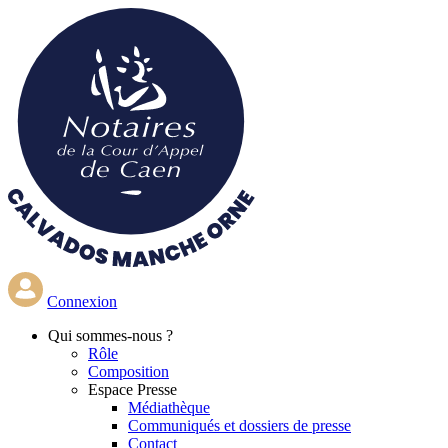
Aller
au
contenu
principal
Connexion
Qui
sommes-nous ?
Rôle
Composition
Espace Presse
Médiathèque
Communiqués et dossiers de presse
Contact