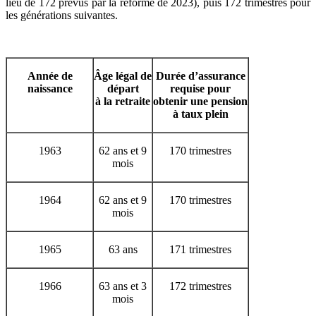
lieu de 172 prévus par la réforme de 2023), puis 172 trimestres pour
les générations suivantes.
Année de
Âge légal de
Durée d’assurance
naissance
départ
requise pour
à la retraite
obtenir une pension
à taux plein
1963
62 ans et 9
170 trimestres
mois
1964
62 ans et 9
170 trimestres
mois
1965
63 ans
171 trimestres
1966
63 ans et 3
172 trimestres
mois